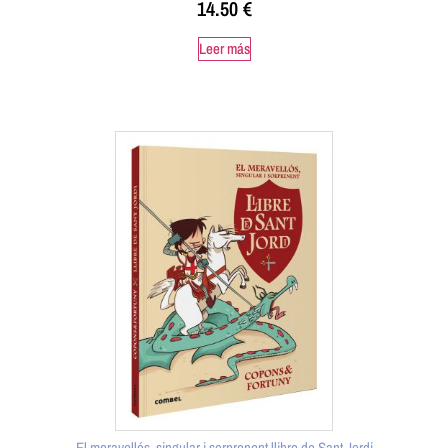
14.50
€
Leer más
El meravellós, singular i sorprenent llibre de Sant Jordi