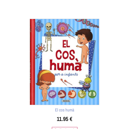
El cos humà
11.95
€