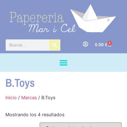
0
0.00
€
B.Toys
Inicio
/
Marcas
/ B.Toys
Mostrando los 4 resultados