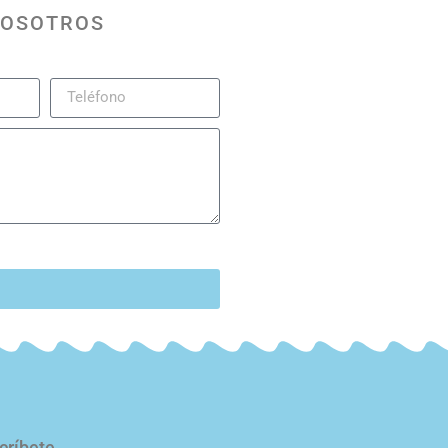
NOSOTROS
d
críbete