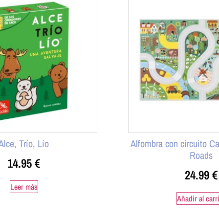
Alce, Trío, Lío
Alfombra con circuito C
Roads
14.95
€
24.99
€
Leer más
Añadir al carr