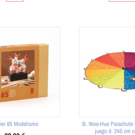
lier 85 Modelismo
B. Woo-Hue Parachute 
juego d. 245 cm c