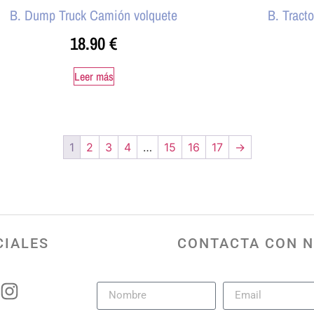
B. Dump Truck Camión volquete
B. Tract
18.90
€
Leer más
1
2
3
4
…
15
16
17
→
CIALES
CONTACTA CON 