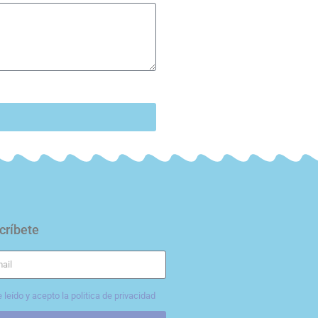
d
críbete
 leído y acepto la politica de privacidad