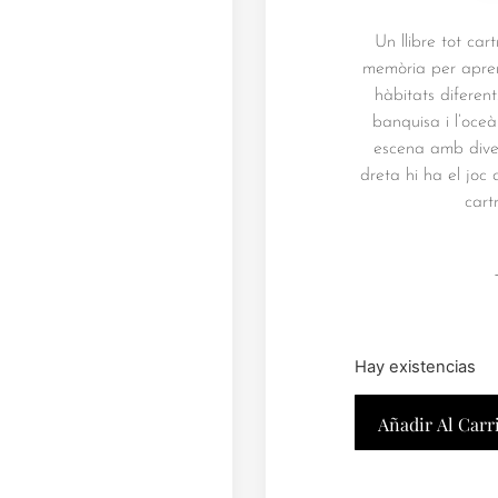
Un llibre tot car
memòria per apren
hàbitats diferent
banquisa i l’oce
escena amb divers
dreta hi ha el jo
cart
Hay existencias
Añadir Al Carr