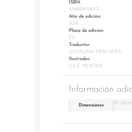
ISBN:
9788491014003
Año de edición:
2018
Plaza de edición:
ES
Traductor:
GEORGINA MERCADER
Ilustrador:
JULIE MERCIER
Información adic
28 × 24 c
Dimensiones