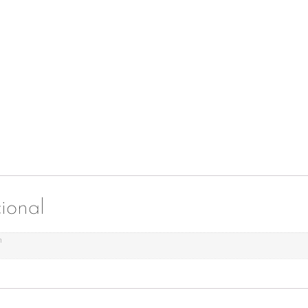
ional
m