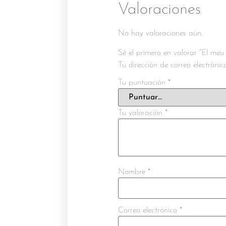
Valoraciones
No hay valoraciones aún.
Sé el primero en valorar “El meu
Tu dirección de correo electróni
Tu puntuación
*
Tu valoración
*
Nombre
*
Correo electrónico
*