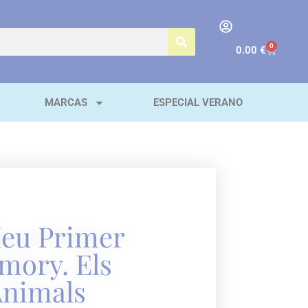
0
0.00
€
MARCAS
ESPECIAL VERANO
Meu Primer
mory. Els
Animals