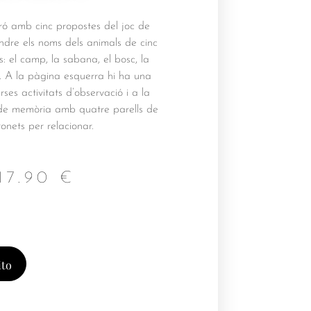
tró amb cinc propostes del joc de
dre els noms dels animals de cinc
s: el camp, la sabana, el bosc, la
à. A la pàgina esquerra hi ha una
es activitats d’observació i a la
c de memòria amb quatre parells de
ronets per relacionar.
17.90
€
ito