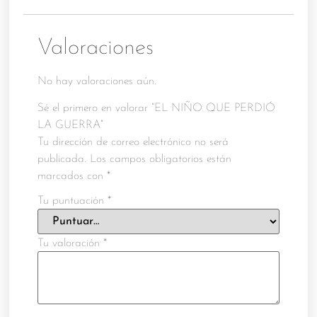
Valoraciones
No hay valoraciones aún.
Sé el primero en valorar “EL NIÑO QUE PERDIÓ
LA GUERRA”
Tu dirección de correo electrónico no será
publicada.
Los campos obligatorios están
marcados con
*
Tu puntuación
*
Tu valoración
*