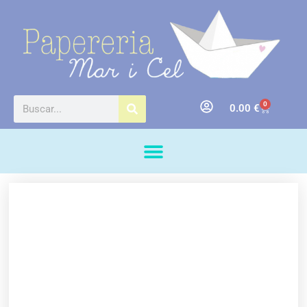
0
0.00
€