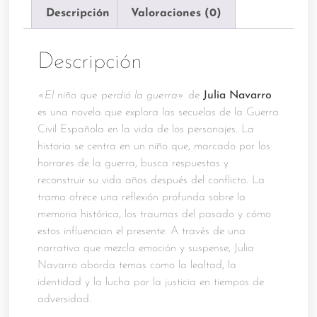
Descripción
Valoraciones (0)
Descripción
«El niño que perdió la guerra»
de
Julia Navarro
es una novela que explora las secuelas de la Guerra
Civil Española en la vida de los personajes. La
historia se centra en un niño que, marcado por los
horrores de la guerra, busca respuestas y
reconstruir su vida años después del conflicto. La
trama ofrece una reflexión profunda sobre la
memoria histórica, los traumas del pasado y cómo
estos influencian el presente. A través de una
narrativa que mezcla emoción y suspense, Julia
Navarro aborda temas como la lealtad, la
identidad y la lucha por la justicia en tiempos de
adversidad.