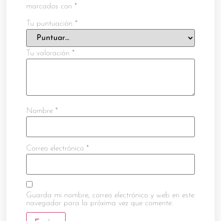
marcados con
*
Tu puntuación
*
Tu valoración
*
Nombre
*
Correo electrónico
*
Guarda mi nombre, correo electrónico y web en este
navegador para la próxima vez que comente.