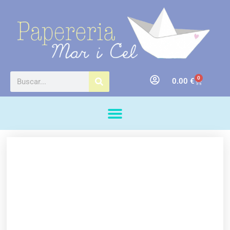
0
0.00
€