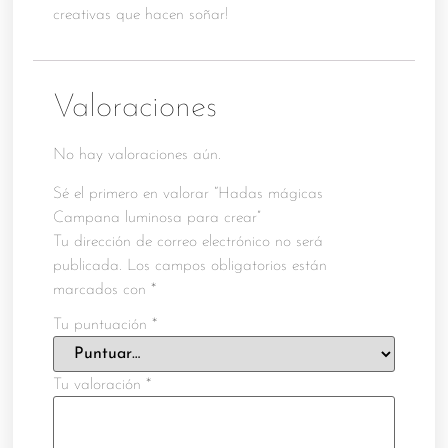
creativas que hacen soñar!
Valoraciones
No hay valoraciones aún.
Sé el primero en valorar “Hadas mágicas
Campana luminosa para crear”
Tu dirección de correo electrónico no será
publicada.
Los campos obligatorios están
marcados con
*
Tu puntuación
*
Tu valoración
*