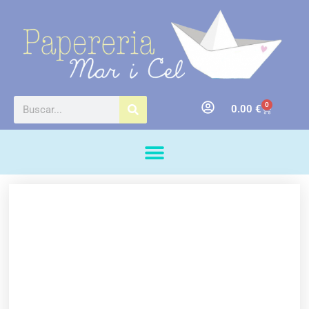
0
0.00
€