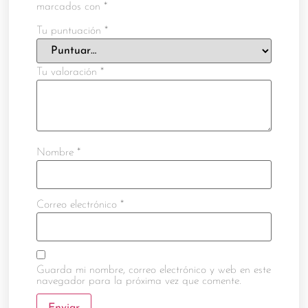
marcados con
*
Tu puntuación
*
Tu valoración
*
Nombre
*
Correo electrónico
*
Guarda mi nombre, correo electrónico y web en este
navegador para la próxima vez que comente.