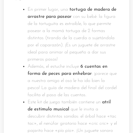
En primer lugar, una
tortuga de madera de
arrastre para pasear
con su bebé: la figura
de la tortuguita es extraíble, lo que permite
pasear a la mamá tortuga de 2 formas
distintas (tirando de la cuerda o sujetándola
por el caparazón). ¡Es un juguete de arrastre
ideal para animar al pequeño a dar sus
primeros pasos!
Además, el estuche incluye
6 cuentas en
forma de peces para enhebrar
: ¡parece que
a nuestro amigo el oso le ha ido bien la
pesca! La guía de madera del final del cordel
facilita el paso de las cuentas.
Este kit de juego también contiene un
atril
de estímulo
musical
que le invita a
descubrir distintos sonidos: el árbol hace «tac
tac», el nenúfar giratorio hace «cric cric» y el
pajarito hace «pío pío». ¡Un juguete sonoro