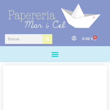
0
0.00
€