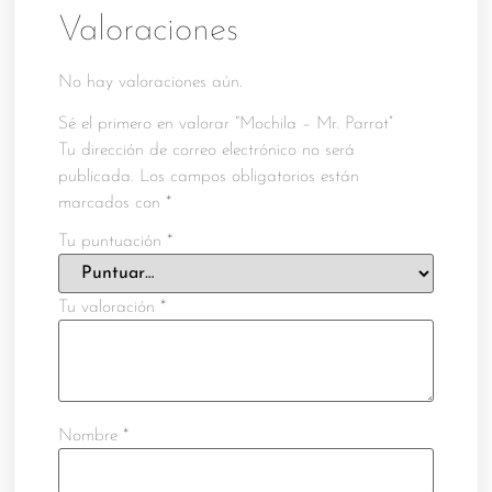
Valoraciones
No hay valoraciones aún.
Sé el primero en valorar “Mochila – Mr. Parrot”
Tu dirección de correo electrónico no será
publicada.
Los campos obligatorios están
marcados con
*
Tu puntuación
*
Tu valoración
*
Nombre
*