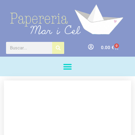
0
0.00
€