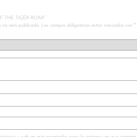
E OF THE TIGER-ROAR”
co no será publicada.
Los campos obligatorios están marcados con
*
ctrónico y web en este navegador para la próxima vez que comente