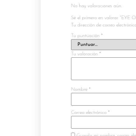
No hay valoraciones aún.
Sé el primero en valorar “EY
Tu dirección de correo electróni
Tu puntuación
*
Tu valoración
*
Nombre
*
Correo electrónico
*
Guarda mi nombre, correo ele