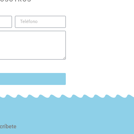
d
críbete