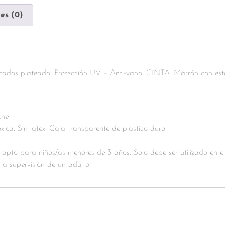
es (0)
tados plateado. Protección UV – Anti-vaho. CINTA: Marrón con es
che
ca. Sin latex. Caja transparente de plástico duro
o para niños/as menores de 3 años. Solo debe ser utilizado en e
la supervisión de un adulto.