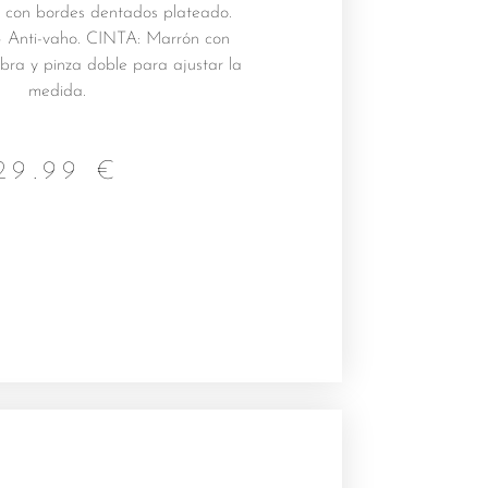
 con bordes dentados plateado.
– Anti-vaho. CINTA: Marrón con
ra y pinza doble para ajustar la
medida.
29.99
€