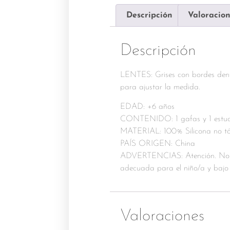
Descripción
Valoracion
Descripción
LENTES: Grises con bordes den
para ajustar la medida.
EDAD: +6 años
CONTENIDO: 1 gafas y 1 estu
MATERIAL: 100% Silicona no tóxi
PAÍS ORIGEN: China
ADVERTENCIAS: Atención. No apt
adecuada para el niño/a y bajo 
Valoraciones