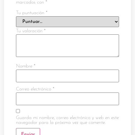
marcados con
*
Tu puntuación
*
Tu valoración
*
Nombre
*
Correo electrónico
*
Guarda mi nombre, correo electrónico y web en este
navegador para la próxima vez que comente.