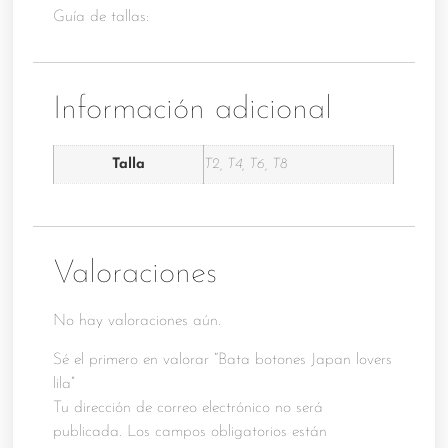
Guía de tallas:
Información adicional
Talla
T2, T4, T6, T8
Valoraciones
No hay valoraciones aún.
Sé el primero en valorar “Bata botones Japan lovers
lila”
Tu dirección de correo electrónico no será
publicada.
Los campos obligatorios están