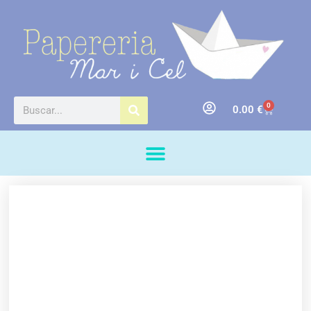
0
0.00
€