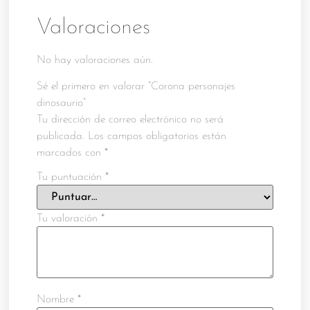
Valoraciones
No hay valoraciones aún.
Sé el primero en valorar “Corona personajes
dinosaurio”
Tu dirección de correo electrónico no será
publicada.
Los campos obligatorios están
marcados con
*
Tu puntuación
*
Tu valoración
*
Nombre
*