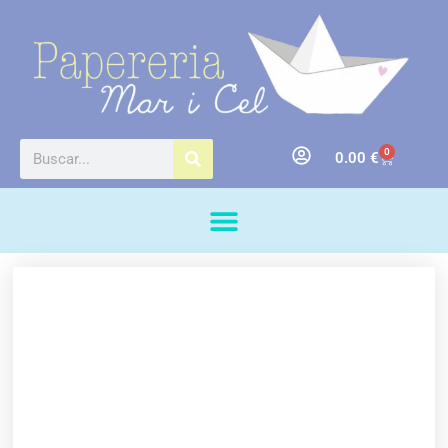
0
0.00
€