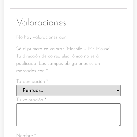
Valoraciones
No hay valoraciones aún.
Sé el primero en valorar “Mochila – Mr. Mouse”
Tu dirección de correo electrónico no será
publicada.
Los campos obligatorios están
marcados con
*
Tu puntuación
*
Tu valoración
*
Nombre
*