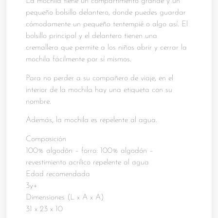
La mochila tiene un compartimento grande y un
pequeño bolsillo delantero, donde puedes guardar
cómodamente un pequeño tentempié o algo así. El
bolsillo principal y el delantero tienen una
cremallera que permite a los niños abrir y cerrar la
mochila fácilmente por sí mismos.
Para no perder a su compañero de viaje, en el
interior de la mochila hay una etiqueta con su
nombre.
Además, la mochila es repelente al agua.
Composición
100% algodón – forro: 100% algodón –
revestimiento acrílico repelente al agua
Edad recomendada
3y+
Dimensiones (L x A x A)
31 x 23 x 10