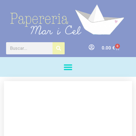
0
0.00
€