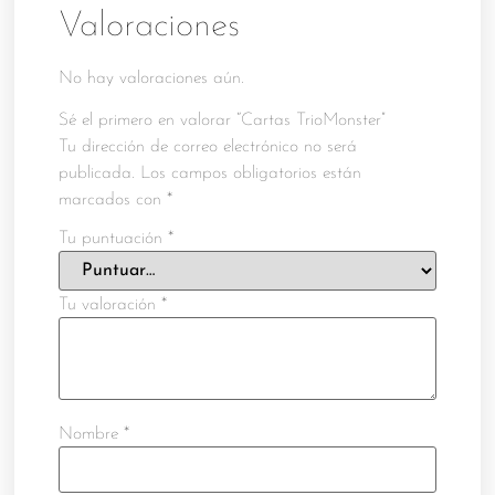
Valoraciones
No hay valoraciones aún.
Sé el primero en valorar “Cartas TrioMonster”
Tu dirección de correo electrónico no será
publicada.
Los campos obligatorios están
marcados con
*
Tu puntuación
*
Tu valoración
*
Nombre
*